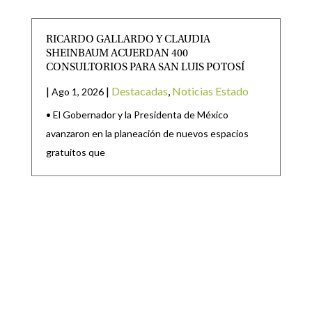
RICARDO GALLARDO Y CLAUDIA
SHEINBAUM ACUERDAN 400
CONSULTORIOS PARA SAN LUIS POTOSÍ
|
|
Destacadas
,
Noticias Estado
Ago 1, 2026
• El Gobernador y la Presidenta de México
avanzaron en la planeación de nuevos espacios
gratuitos que
SE PROPONE EXPEDIR LA LEY DE MANEJO
DEL FUEGO EN ECOSISTEMAS FORESTALES
DEL ESTADO DE SAN LUIS POTOSÍ
|
|
CONGRESO
,
Destacadas
Ago 1, 2026
SE TIENE COMO PROPÓSITO EL FORTALECER