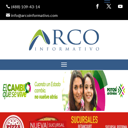
(488) 109-43-14
info@arcoinformativo.com
SLP OCTAVO LUGAR A