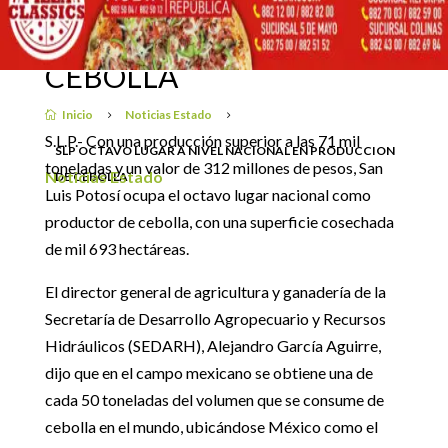
NIVEL NACIONAL EN
PRODUCCION DE
26 abril, 2019
CEBOLLA
Inicio
Noticias Estado

5
5
S.L.P.- Con una producción superior a las 71 mil
SLP OCTAVO LUGAR A NIVEL NACIONAL EN PRODUCCION
toneladas y un valor de 312 millones de pesos, San
Noticias Estado
DE CEBOLLA
Luis Potosí ocupa el octavo lugar nacional como
productor de cebolla, con una superficie cosechada
de mil 693 hectáreas.
El director general de agricultura y ganadería de la
Secretaría de Desarrollo Agropecuario y Recursos
Hidráulicos (SEDARH), Alejandro García Aguirre,
dijo que en el campo mexicano se obtiene una de
cada 50 toneladas del volumen que se consume de
cebolla en el mundo, ubicándose México como el