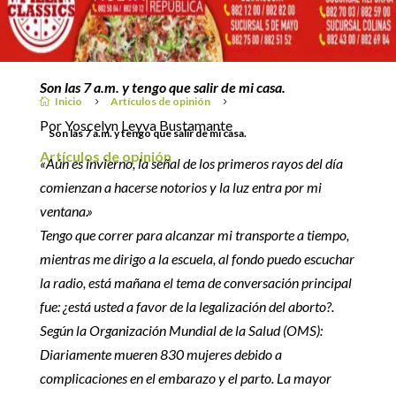
8 marzo, 2019
Son las 7 a.m. y tengo que salir de mi casa.
Inicio
Artículos de opinión

5
5
Por Yoscelyn Leyva Bustamante
Son las 7 a.m. y tengo que salir de mi casa.
Artículos de opinión
«Aún es invierno, la señal de los primeros rayos del día
comienzan a hacerse notorios y la luz entra por mi
ventana.»
Tengo que correr para alcanzar mi transporte a tiempo,
mientras me dirigo a la escuela, al fondo puedo escuchar
la radio, está mañana el tema de conversación principal
fue: ¿está usted a favor de la legalización del aborto?.
Según la Organización Mundial de la Salud (OMS):
Diariamente mueren 830 mujeres debido a
complicaciones en el embarazo y el parto. La mayor