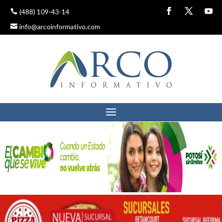
(488) 109-43-14
info@arcoinformativo.com
SON LAS 7 A.M. Y TENGO
QUE SALIR DE MI CASA.