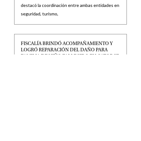
destacó la coordinación entre ambas entidades en
seguridad, turismo,
FISCALÍA BRINDÓ ACOMPAÑAMIENTO Y
LOGRÓ REPARACIÓN DEL DAÑO PARA
FAMILIA DE NIÑO FALLECIDO EN CATORCE
|
|
Destacadas
,
Noticias locales
Ago 7, 2026
La Fiscalía General del Estado de San Luis Potosí
(FGESLP), a través de agentes Fiscales adscritos a
RICARDO GALLARDO LLEVARÁ MÁS OBRAS
Y APOYOS A VILLA DE GUADALUPE
|
|
Destacadas
Ago 7, 2026