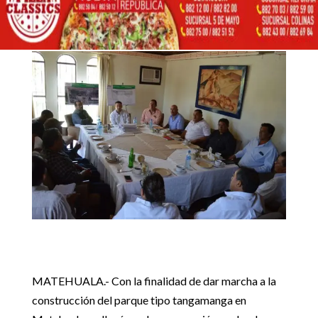
DEL PARQUE TIPO
14 agosto, 2019
TANGAMANGA EN
MATEHUALA
Inicio
Noticias locales

5
5
SURGEN FECHAS PARA INICIAR EL PROYECTO DEL PARQUE
Noticias locales
TIPO TANGAMANGA EN MATEHUALA
MATEHUALA.- Con la finalidad de dar marcha a la
construcción del parque tipo tangamanga en