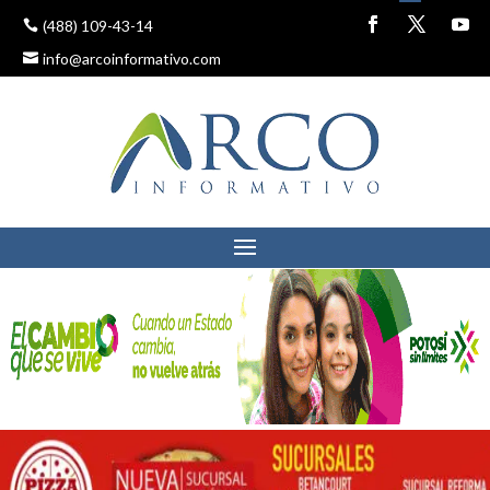
(488) 109-43-14
info@arcoinformativo.com
SURGEN FECHAS PARA
INICIAR EL PROYECTO