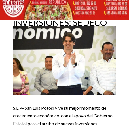
MEJOR MOMENTO EN
CRECIMIENTO E
30 junio, 2023
INVERSIONES: SEDECO
Inicio
GobEdo

5
5
TIENE SAN LUIS POTOSÍ MEJOR MOMENTO EN
GobEdo
CRECIMIENTO E INVERSIONES: SEDECO
S.L.P.- San Luis Potosí vive su mejor momento de
crecimiento económico, con el apoyo del Gobierno
Estatal para el arribo de nuevas inversiones