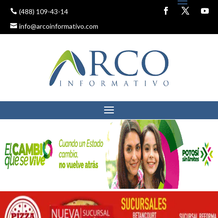
(488) 109-43-14
info@arcoinformativo.com
TIENE SAN LUIS POTOSÍ