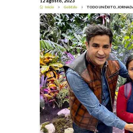
12 agosto, 2023
Inicio
GobEdo
TODO UN ÉXITO, JORNADA

5
5
GobEdo