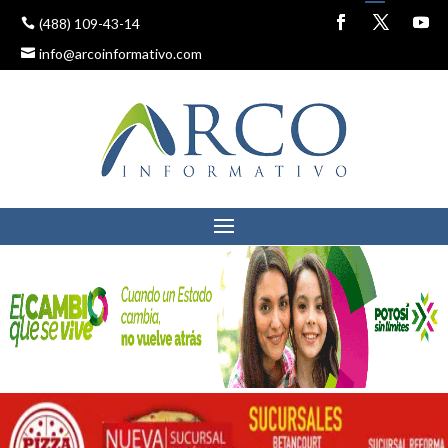
(488) 109-43-14
info@arcoinformativo.com
UN SUJETO FUE
CAPTURADO POR ROBO