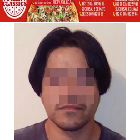
CALIFICADO
17 abril, 2018
Inicio
Noticias Estado

5
5
UN SUJETO FUE CAPTURADO POR ROBO CALIFICADO
Noticias Estado