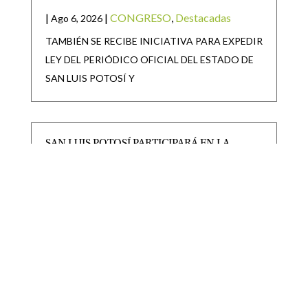
|
|
CONGRESO
,
Destacadas
Ago 6, 2026
TAMBIÉN SE RECIBE INICIATIVA PARA EXPEDIR
LEY DEL PERIÓDICO OFICIAL DEL ESTADO DE
SAN LUIS POTOSÍ Y
SAN LUIS POTOSÍ PARTICIPARÁ EN LA
JORNADA NACIONAL DE REFORESTACIÓN
|
|
Destacadas
Ago 6, 2026
• San Luis Potosí se suma a la Jornada Nacional de
Reforestación impulsada por el Gobierno de