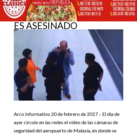
VIDEO GRABA
MOMENTO EN QUE
HERMANO DE KIM-JONG
20 febrero, 2017
ES ASESINADO
Inicio
Noticias internacionales

5
5
Video graba momento en que hermano de Kim-Jong es
Noticias internacionales
asesinado
Arco Informativo 20 de febrero de 2017 .- El día de
ayer circulo en las redes el vídeo de las cámaras de
seguridad del aeropuerto de Malasia, en donde se