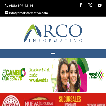
(488) 109-43-14
info@arcoinformativo.com
VIERTEN A CIELO
ABIERTO DESECHOS DE
PUESTOS DE BARBACOA