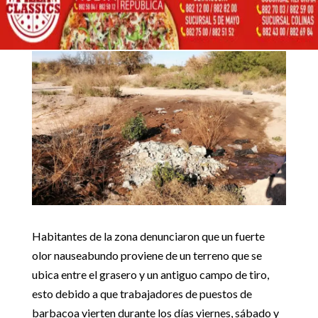
28 mayo, 2019
Inicio
Noticias locales

5
5
Vierten a cielo abierto desechos de puestos de barbacoa
Noticias locales
Habitantes de la zona denunciaron que un fuerte
olor nauseabundo proviene de un terreno que se
ubica entre el grasero y un antiguo campo de tiro,
esto debido a que trabajadores de puestos de
barbacoa vierten durante los días viernes, sábado y