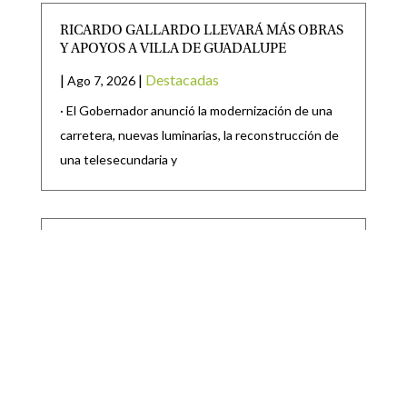
RICARDO GALLARDO LLEVARÁ MÁS OBRAS
Y APOYOS A VILLA DE GUADALUPE
|
|
Destacadas
Ago 7, 2026
· El Gobernador anunció la modernización de una
carretera, nuevas luminarias, la reconstrucción de
una telesecundaria y
GOBIERNO DE MATEHUALA PRESENTA LOS
PROYECTOS DE OBRAS MUNICIPALES 2026
|
|
Destacadas
,
Noticias locales
Ago 7, 2026
El Gobierno de Matehuala 2024–2027,
encabezado por el Presidente Municipal, Lic. Raúl
Ortega Rodríguez, presentó oficialmente los