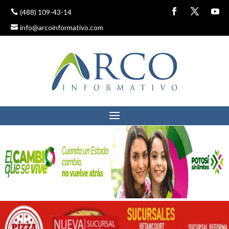
(488) 109-43-14
info@arcoinformativo.com
COMITÉ CIUDADANO
ANTICORRUPCIÓN
¿QUIENES LE ENTRAN?
1 junio, 2017