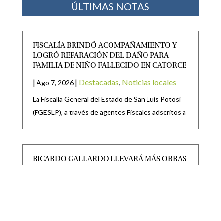
ÚLTIMAS NOTAS
FISCALÍA BRINDÓ ACOMPAÑAMIENTO Y
LOGRÓ REPARACIÓN DEL DAÑO PARA
FAMILIA DE NIÑO FALLECIDO EN CATORCE
|
|
Destacadas
,
Noticias locales
Ago 7, 2026
La Fiscalía General del Estado de San Luis Potosí
(FGESLP), a través de agentes Fiscales adscritos a
RICARDO GALLARDO LLEVARÁ MÁS OBRAS
Y APOYOS A VILLA DE GUADALUPE
|
|
Destacadas
Ago 7, 2026
· El Gobernador anunció la modernización de una
carretera, nuevas luminarias, la reconstrucción de