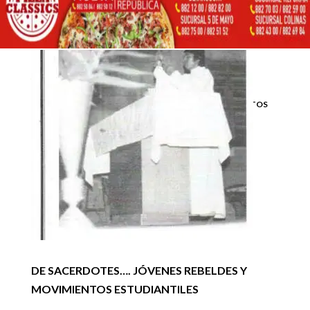
Inicio
Artículos de opinión

5
5
DE SACERDOTES…. JÓVENES REBELDES Y MOVIMIENTOS
Artículos de opinión
ESTUDIANTILES
DE SACERDOTES…. JÓVENES REBELDES Y
MOVIMIENTOS ESTUDIANTILES