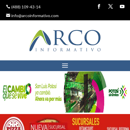
(488) 109-43-14
info@arcoinformativo.com
DE SACERDOTES….
JÓVENES REBELDES Y
MOVIMIENTOS
ESTUDIANTILES
10 noviembre, 2017