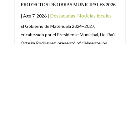
PROYECTOS DE OBRAS MUNICIPALES 2026
|
|
Destacadas
,
Noticias locales
Ago 7, 2026
El Gobierno de Matehuala 2024–2027,
encabezado por el Presidente Municipal, Lic. Raúl
Ortega Rodríguez, presentó oficialmente los
SE PRESENTAN INICIATIVAS PARA EXPEDIR
LAS LEYES, DE TRANSPARENCIA Y ACCESO A
LA INFORMACIÓN PÚBLICA; Y DE
PROTECCIÓN DE DATOS PERSONALES.
|
|
CONGRESO
,
Destacadas
Ago 6, 2026
TAMBIÉN SE RECIBE INICIATIVA PARA EXPEDIR
LEY DEL PERIÓDICO OFICIAL DEL ESTADO DE
SAN LUIS POTOSÍ Y