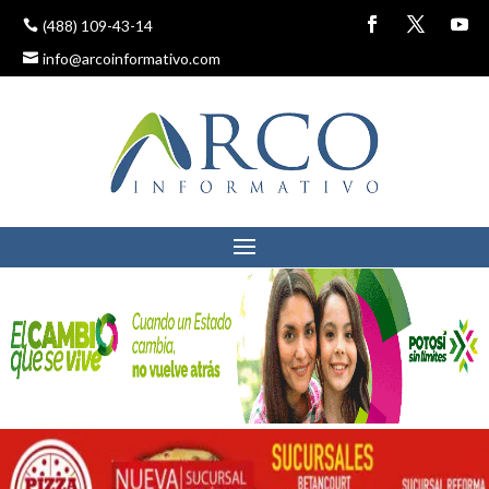
(488) 109-43-14
info@arcoinformativo.com
DETIENE LA PGJE A
SEPTUAGENARIO QUE