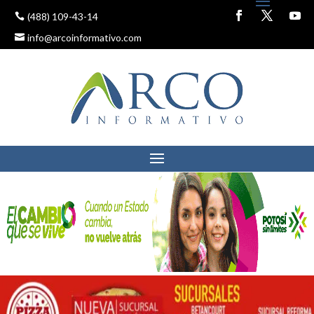
(488) 109-43-14
info@arcoinformativo.com
FRANCO CORONADO