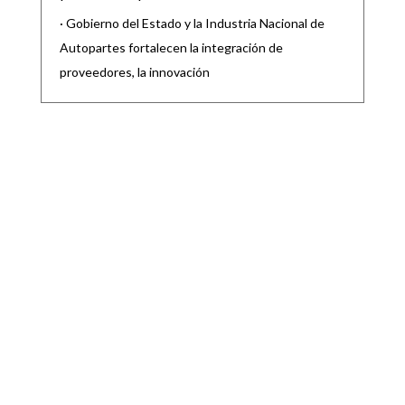
· Gobierno del Estado y la Industria Nacional de
Autopartes fortalecen la integración de
proveedores, la innovación
PRESENTA LA DIP. SARA ROCHA MEDINA
PUNTO DE ACUERDO PARA EXHORTAR AL
INE Y DEPENDENCIAS GUBERNAMENTALES
A GARANTIZAR EL DERECHO HUMANO A LA
LIBRE EXPRESIÓN
|
|
CONGRESO
,
Destacadas
Ago 5, 2026
LAMENTÓ QUE SE HAYA DETERMINADO
CENSURAR LAS EXPRESIONES DEL DIRIGENTE
NACIONAL DE UN PARTIDO POLÍTICO La
diputada