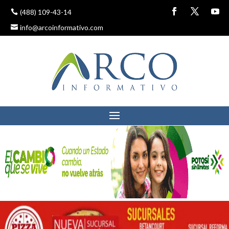
(488) 109-43-14
info@arcoinformativo.com
MUNICIPIO EMITE
COMUNICADO SOBRE EL
CASO OMEGA