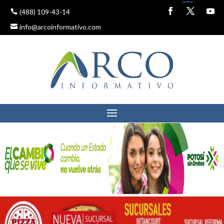
(488) 109-43-14
info@arcoinformativo.com
PREPARA