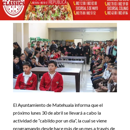
AYUNTAMIENTO
ACTIVIDAD DE “CABILDO
25 abril, 2018
POR UN DIA”.
Inicio
Noticias locales

5
5
PREPARA AYUNTAMIENTO ACTIVIDAD DE “CABILDO POR
Noticias locales
UN DIA”.
El Ayuntamiento de Matehuala informa que el
próximo lunes 30 de abril se llevará a cabo la
actividad de “cabildo por un día”, la cual se viene
programando desde hace más de un mes a través de