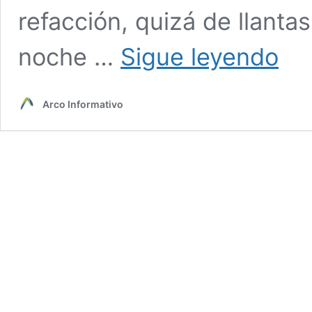
refacción, quizá de llanta
Real
noche …
Sigue leyendo
de
14
la
Arco Informativo
nueva
capital
del
ciclism
de
montañ
en
México