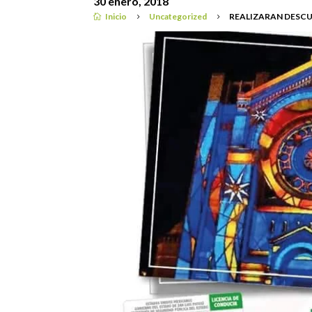
30 enero, 2018
Inicio
Uncategorized
REALIZARAN DESCUE

5
5
Noticias locales
|
Uncategorized