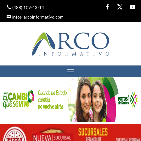
(488) 109-43-14
info@arcoinformativo.com
RENDICIÓN DE CUENTAS
1ER INFORME DE
GOBIERNO DE LA 4T
3 septiembre, 2019