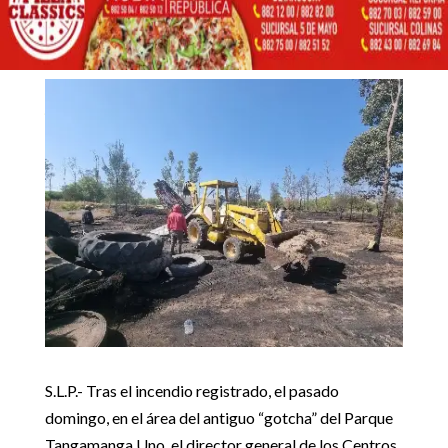
ÁREA DAÑADA EN
TANGAMANGA UNO
31 mayo, 2022
Inicio
Noticias Estado

5
5
RESTAURA GOBIERNO ÁREA DAÑADA EN TANGAMANGA
Noticias Estado
UNO
S.L.P.- Tras el incendio registrado, el pasado
domingo, en el área del antiguo “gotcha” del Parque
Tangamanga Uno, el director general de los Centros