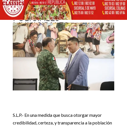
PROPONE REALIZAR
PRUEBAS A JEFES
4 octubre, 2023
POLICIALES
MUNICIPALES
Inicio
GobEdo

5
5
RICARDO GALLARDO PROPONE REALIZAR PRUEBAS A
GobEdo
JEFES POLICIALES MUNICIPALES
S.L.P.- En una medida que busca otorgar mayor
credibilidad, certeza, y transparencia a la población