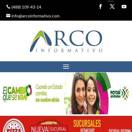
(488) 109-43-14
info@arcoinformativo.com
RICARDO GALLARDO