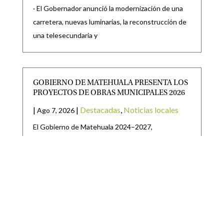
· El Gobernador anunció la modernización de una
carretera, nuevas luminarias, la reconstrucción de
una telesecundaria y
GOBIERNO DE MATEHUALA PRESENTA LOS
PROYECTOS DE OBRAS MUNICIPALES 2026
|
|
Destacadas
,
Noticias locales
Ago 7, 2026
El Gobierno de Matehuala 2024–2027,
encabezado por el Presidente Municipal, Lic. Raúl
Ortega Rodríguez, presentó oficialmente los
SE PRESENTAN INICIATIVAS PARA EXPEDIR
LAS LEYES, DE TRANSPARENCIA Y ACCESO A
LA INFORMACIÓN PÚBLICA; Y DE