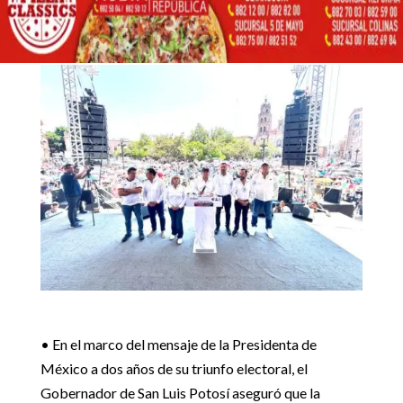
1 junio, 2026
CLAUDIA SHEINBAUM
Inicio
Destacadas

5
5
RICARDO GALLARDO RESPALDA TRANSFORMACIÓN DE
Destacadas
CLAUDIA SHEINBAUM
• En el marco del mensaje de la Presidenta de
México a dos años de su triunfo electoral, el
Gobernador de San Luis Potosí aseguró que la