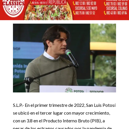
QUINTA CIUDAD DEL
FUTURO: SEDECO
12 octubre, 2022
Inicio
GobEdo

5
5
SAN LUIS POTOSÍ ES LA QUINTA CIUDAD DEL FUTURO:
GobEdo
SEDECO
S.L.P.- En el primer trimestre de 2022, San Luis Potosí
se ubicó en el tercer lugar con mayor crecimiento,
con un 3.8 en el Producto Interno Bruto (PIB), a
pesar de los estragos causados por la pandemia de