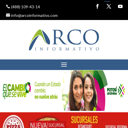
(488) 109-43-14
info@arcoinformativo.com
SAN LUIS POTOSÍ ES LA