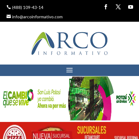
(488) 109-43-14
info@arcoinformativo.com
SE REALIZARA AL
AUDITORIO UNA