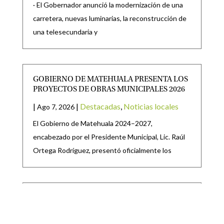
· El Gobernador anunció la modernización de una
carretera, nuevas luminarias, la reconstrucción de
una telesecundaria y
GOBIERNO DE MATEHUALA PRESENTA LOS
PROYECTOS DE OBRAS MUNICIPALES 2026
|
|
Destacadas
,
Noticias locales
Ago 7, 2026
El Gobierno de Matehuala 2024–2027,
encabezado por el Presidente Municipal, Lic. Raúl
Ortega Rodríguez, presentó oficialmente los
SE PRESENTAN INICIATIVAS PARA EXPEDIR
LAS LEYES, DE TRANSPARENCIA Y ACCESO A
LA INFORMACIÓN PÚBLICA; Y DE