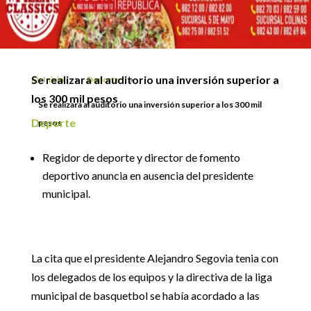
INVERSIÓN SUPERIOR A
7 octubre, 2018
LOS 300 MIL PESOS
Se realizara al auditorio una inversión superior a
Inicio
Deporte

5
5
los 300 mil pesos
Se realizara al auditorio una inversión superior a los 300 mil
Deporte
pesos
Regidor de deporte y director de fomento
deportivo anuncia en ausencia del presidente
municipal.
La cita que el presidente Alejandro Segovia tenia con
los delegados de los equipos y la directiva de la liga
municipal de basquetbol se había acordado a las