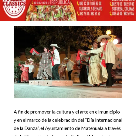
CULTURAL
25 abril, 2017
Inicio
Noticias locales

5
5
TODO LISTO PARA EL TERCER MITOTE CULTURAL
Cultura
|
Noticias locales
A fin de promover la cultura y el arte en el municipio
y en el marco de la celebración del “Día Internacional
de la Danza”, el Ayuntamiento de Matehuala a través