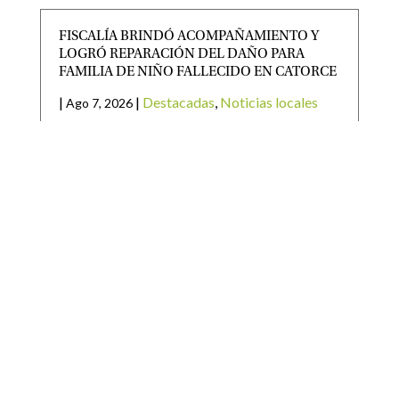
FISCALÍA BRINDÓ ACOMPAÑAMIENTO Y
LOGRÓ REPARACIÓN DEL DAÑO PARA
FAMILIA DE NIÑO FALLECIDO EN CATORCE
|
|
Destacadas
,
Noticias locales
Ago 7, 2026
La Fiscalía General del Estado de San Luis Potosí
(FGESLP), a través de agentes Fiscales adscritos a
RICARDO GALLARDO LLEVARÁ MÁS OBRAS
Y APOYOS A VILLA DE GUADALUPE
|
|
Destacadas
Ago 7, 2026
· El Gobernador anunció la modernización de una
carretera, nuevas luminarias, la reconstrucción de
una telesecundaria y