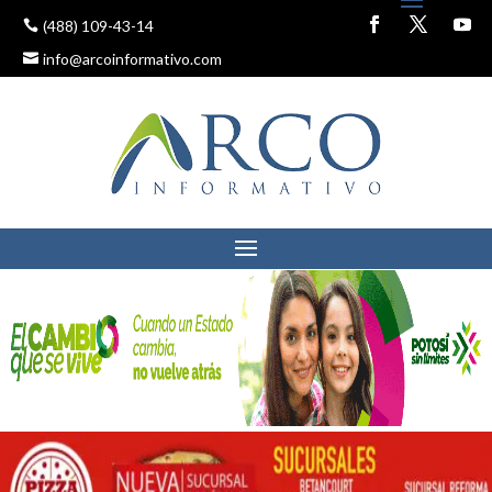
(488) 109-43-14
info@arcoinformativo.com
TODO LISTO PARA EL
TERCER MITOTE