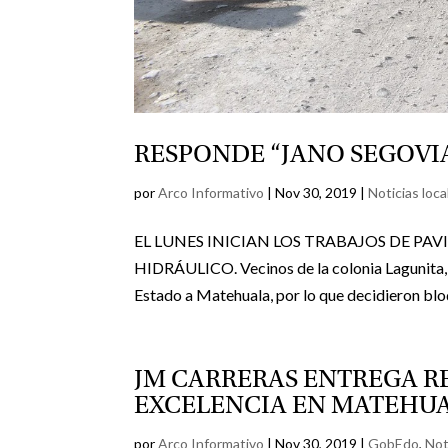
RESPONDE “JANO SEGOVIA
por
Arco Informativo
|
Nov 30, 2019
|
Noticias loca
EL LUNES INICIAN LOS TRABAJOS DE P
HIDRÁULICO. Vecinos de la colonia Lagunita, 
Estado a Matehuala, por lo que decidieron bloq
JM CARRERAS ENTREGA 
EXCELENCIA EN MATEHU
por
Arco Informativo
|
Nov 30, 2019
|
GobEdo
,
Not